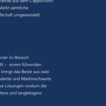
stände aus dem Cappuccino-
Markt sämtliche
llschaft umgewandelt.
onier im Bereich
e BV – einem führenden
bringt das Beste aus zwei
alette und Marktreichweite
tive Lösungen rundum die
chere und langlebigere