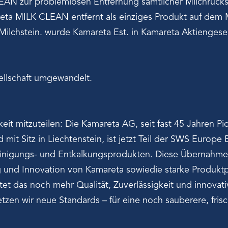
AN zur problemlosen Entfernung sämtlicher Milchrück
eta MILK CLEAN entfernt als einziges Produkt auf dem 
 Milchstein. wurde Kamareta Est. in Kamareta Aktiengese
ellschaft umgewandelt.
it mitzuteilen: Die Kamareta AG, seit fast 45 Jahren Pi
mit Sitz in Liechtenstein, ist jetzt Teil der SWS Europ
einigungs- und Entkalkungsprodukten. Diese Übernahme 
 und Innovation von Kamareta sowiedie starke Produktp
t das noch mehr Qualität, Zuverlässigkeit und innova
zen wir neue Standards – für eine noch sauberere, fris