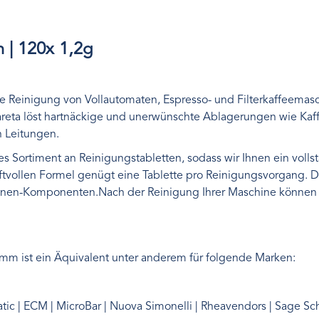
 | 120x 1,2g
e Reinigung von Vollautomaten, Espresso- und Filterkaffeemasc
reta löst hartnäckige und unerwünschte Ablagerungen wie Kaff
n Leitungen.
 Sortiment an Reinigungstabletten, sodass wir Ihnen ein volls
ftvollen Formel genügt eine Tablette pro Reinigungsvorgang. 
inen-Komponenten.Nach der Reinigung Ihrer Maschine können 
mm ist ein Äquivalent unter anderem für folgende Marken:
omatic | ECM | MicroBar | Nuova Simonelli | Rheavendors | Sage S